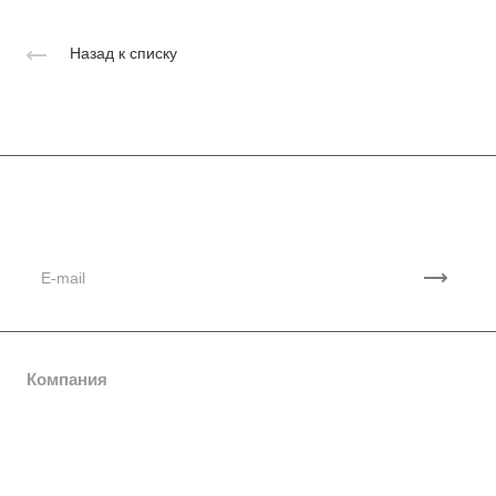
Назад к списку
Подписывайтесь
на новости и акции
Компания
О компании
Каталог
История
Программные продукты
Услуги
Рейтинги и каталоги