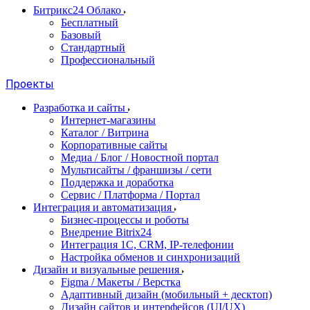
Битрикс24 Облако
Бесплатный
Базовый
Стандартный
Профессиональный
Проекты
Разработка и сайты
Интернет-магазины
Каталог / Витрина
Корпоративные сайты
Медиа / Блог / Новостной портал
Мультисайты / франшизы / сети
Поддержка и доработка
Сервис / Платформа / Портал
Интеграция и автоматизация
Бизнес-процессы и роботы
Внедрение Bitrix24
Интеграция 1С, CRM, IP-телефонии
Настройка обменов и синхронизаций
Дизайн и визуальные решения
Figma / Макеты / Верстка
Адаптивный дизайн (мобильный + десктоп)
Дизайн сайтов и интерфейсов (UI/UX)