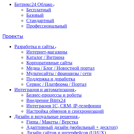
Битрикс24 Облако
Бесплатный
Базовый
Стандартный
Профессиональный
Проекты
Разработка и сайты
Интернет-магазины
Каталог / Витрина
Корпоративные сайты
Медиа / Блог / Новостной портал
Мультисайты / франшизы / сети
Поддержка и доработка
Сервис / Платформа / Портал
Интеграция и автоматизация
Бизнес-процессы и роботы
Внедрение Bitrix24
Интеграция 1С, CRM, IP-телефонии
Настройка обменов и синхронизаций
Дизайн и визуальные решения
Figma / Макеты / Верстка
Адаптивный дизайн (мобильный + десктоп)
Дизайн сайтов и интерфейсов (UI/UX)