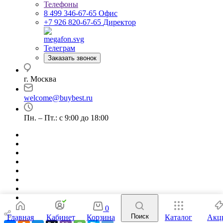
Телефоны
8 499 346-67-65
Офис
+7 926 820-67-65
Директор
Телеграм
Заказать звонок
г. Москва
welcome@buybest.ru
Пн. – Пт.: с 9:00 до 18:00
0
Поиск
Главная
Кабинет
Корзина
Каталог
Акц