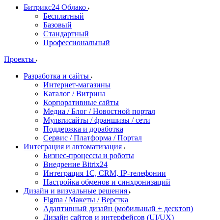
Битрикс24 Облако
Бесплатный
Базовый
Стандартный
Профессиональный
Проекты
Разработка и сайты
Интернет-магазины
Каталог / Витрина
Корпоративные сайты
Медиа / Блог / Новостной портал
Мультисайты / франшизы / сети
Поддержка и доработка
Сервис / Платформа / Портал
Интеграция и автоматизация
Бизнес-процессы и роботы
Внедрение Bitrix24
Интеграция 1С, CRM, IP-телефонии
Настройка обменов и синхронизаций
Дизайн и визуальные решения
Figma / Макеты / Верстка
Адаптивный дизайн (мобильный + десктоп)
Дизайн сайтов и интерфейсов (UI/UX)