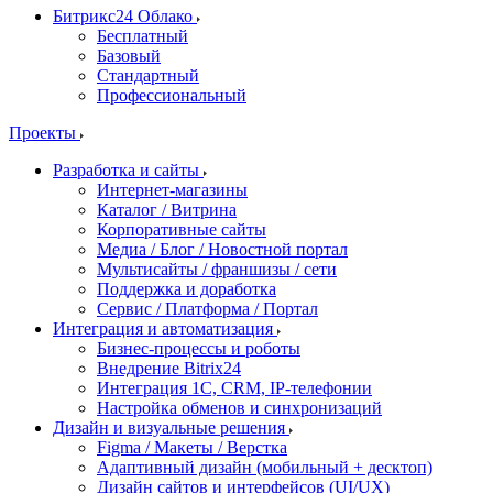
Битрикс24 Облако
Бесплатный
Базовый
Стандартный
Профессиональный
Проекты
Разработка и сайты
Интернет-магазины
Каталог / Витрина
Корпоративные сайты
Медиа / Блог / Новостной портал
Мультисайты / франшизы / сети
Поддержка и доработка
Сервис / Платформа / Портал
Интеграция и автоматизация
Бизнес-процессы и роботы
Внедрение Bitrix24
Интеграция 1С, CRM, IP-телефонии
Настройка обменов и синхронизаций
Дизайн и визуальные решения
Figma / Макеты / Верстка
Адаптивный дизайн (мобильный + десктоп)
Дизайн сайтов и интерфейсов (UI/UX)