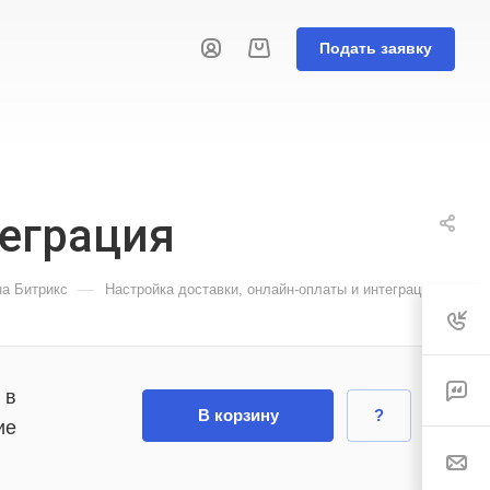
Подать заявку
теграция
—
на Битрикс
Настройка доставки, онлайн-оплаты и интеграция
 в
В корзину
?
ие