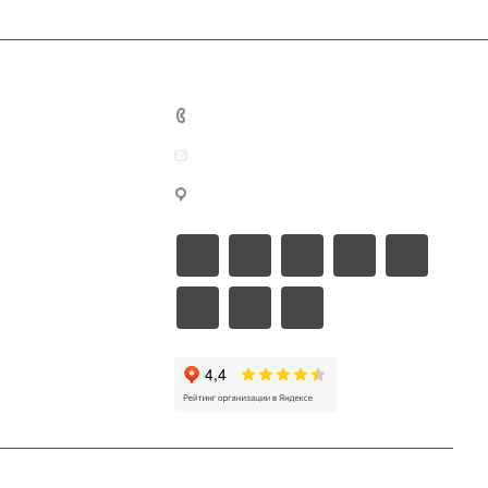
о сайте
8 499 346-67-65
welcome@buybest.ru
исы
г. Москва
нов