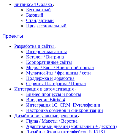
Битрикс24 Облако
Бесплатный
Базовый
Стандартный
Профессиональный
Проекты
Разработка и сайты
Интернет-магазины
Каталог / Витрина
Корпоративные сайты
Медиа / Блог / Новостной портал
Мультисайты / франшизы / сети
Поддержка и доработка
Сервис / Платформа / Портал
Интеграция и автоматизация
Бизнес-процессы и роботы
Внедрение Bitrix24
Интеграция 1С, CRM, IP-телефонии
Настройка обменов и синхронизаций
Дизайн и визуальные решения
Figma / Макеты / Верстка
Адаптивный дизайн (мобильный + десктоп)
Дизайн сайтов и интерфейсов (UI/UX)