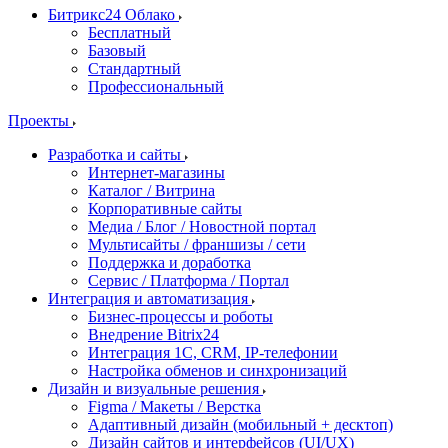
Битрикс24 Облако
Бесплатный
Базовый
Стандартный
Профессиональный
Проекты
Разработка и сайты
Интернет-магазины
Каталог / Витрина
Корпоративные сайты
Медиа / Блог / Новостной портал
Мультисайты / франшизы / сети
Поддержка и доработка
Сервис / Платформа / Портал
Интеграция и автоматизация
Бизнес-процессы и роботы
Внедрение Bitrix24
Интеграция 1С, CRM, IP-телефонии
Настройка обменов и синхронизаций
Дизайн и визуальные решения
Figma / Макеты / Верстка
Адаптивный дизайн (мобильный + десктоп)
Дизайн сайтов и интерфейсов (UI/UX)