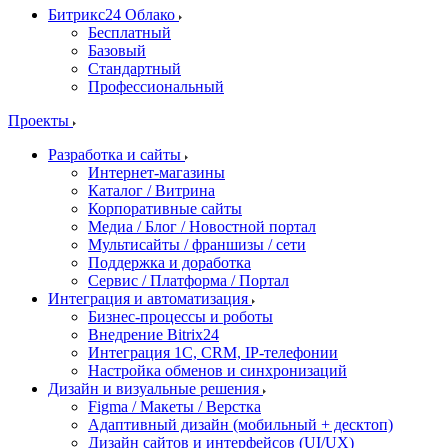
Битрикс24 Облако
Бесплатный
Базовый
Стандартный
Профессиональный
Проекты
Разработка и сайты
Интернет-магазины
Каталог / Витрина
Корпоративные сайты
Медиа / Блог / Новостной портал
Мультисайты / франшизы / сети
Поддержка и доработка
Сервис / Платформа / Портал
Интеграция и автоматизация
Бизнес-процессы и роботы
Внедрение Bitrix24
Интеграция 1С, CRM, IP-телефонии
Настройка обменов и синхронизаций
Дизайн и визуальные решения
Figma / Макеты / Верстка
Адаптивный дизайн (мобильный + десктоп)
Дизайн сайтов и интерфейсов (UI/UX)