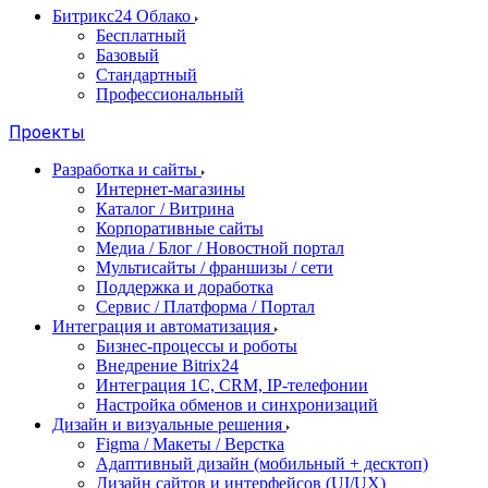
Битрикс24 Облако
Бесплатный
Базовый
Стандартный
Профессиональный
Проекты
Разработка и сайты
Интернет-магазины
Каталог / Витрина
Корпоративные сайты
Медиа / Блог / Новостной портал
Мультисайты / франшизы / сети
Поддержка и доработка
Сервис / Платформа / Портал
Интеграция и автоматизация
Бизнес-процессы и роботы
Внедрение Bitrix24
Интеграция 1С, CRM, IP-телефонии
Настройка обменов и синхронизаций
Дизайн и визуальные решения
Figma / Макеты / Верстка
Адаптивный дизайн (мобильный + десктоп)
Дизайн сайтов и интерфейсов (UI/UX)