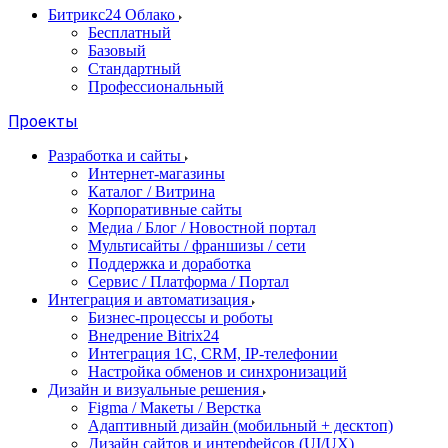
Битрикс24 Облако
Бесплатный
Базовый
Стандартный
Профессиональный
Проекты
Разработка и сайты
Интернет-магазины
Каталог / Витрина
Корпоративные сайты
Медиа / Блог / Новостной портал
Мультисайты / франшизы / сети
Поддержка и доработка
Сервис / Платформа / Портал
Интеграция и автоматизация
Бизнес-процессы и роботы
Внедрение Bitrix24
Интеграция 1С, CRM, IP-телефонии
Настройка обменов и синхронизаций
Дизайн и визуальные решения
Figma / Макеты / Верстка
Адаптивный дизайн (мобильный + десктоп)
Дизайн сайтов и интерфейсов (UI/UX)