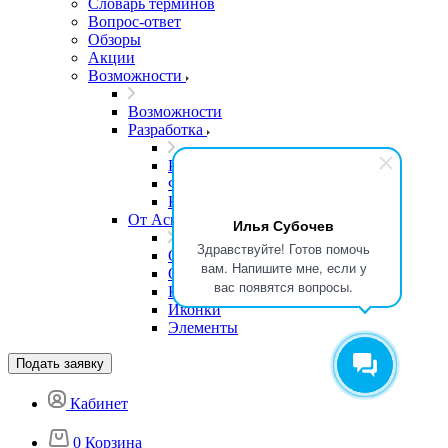
Словарь терминов
Вопрос-ответ
Обзоры
Акции
Возможности
Возможности
Разработка
Разработка
Формы для сайта
Клиентам
От Аспро
Илья Субочев
Здравствуйте! Готов помочь
От Аспро
вам. Напишите мне, если у
Оформление
вас появятся вопросы.
Кнопки
Иконки
Элементы
Подать заявку
Кабинет
0
Корзина