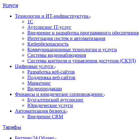
Услуги
Технологии и ИТ-инфраструктура
1С
Аутсорсинг IT-услуг
Внедрение и разработка программного обеспечения
Интеграция систем и автоматизация
Кибербезопасность
Коммуникационные технологии и услуги
Системы видеонаблюдения
Системы контроля и управления доступом (СКУД)
Цифровые услуги
Разработка веб-сайтов
Поддержка веб-сайтов
Маркетинг
Видеопродакшн
Финансы и юридическое сопровождение
Бухгалтерский аутсорсинг
Юридические услуги
Автоматизация бизнеса
Внедрение CRM
Тарифы
Битрикс24 Облако