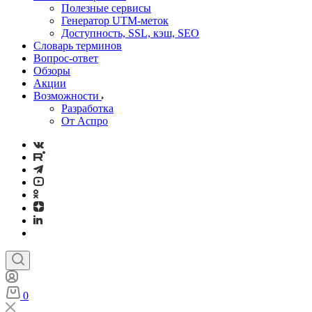
Полезные сервисы
Генератор UTM‑меток
Доступность, SSL, кэш, SEO
Словарь терминов
Вопрос-ответ
Обзоры
Акции
Возможности
Разработка
От Аспро
0