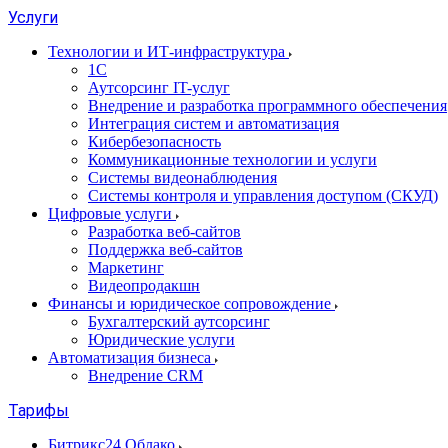
Услуги
Технологии и ИТ-инфраструктура
1С
Аутсорсинг IT-услуг
Внедрение и разработка программного обеспечения
Интеграция систем и автоматизация
Кибербезопасность
Коммуникационные технологии и услуги
Системы видеонаблюдения
Системы контроля и управления доступом (СКУД)
Цифровые услуги
Разработка веб-сайтов
Поддержка веб-сайтов
Маркетинг
Видеопродакшн
Финансы и юридическое сопровождение
Бухгалтерский аутсорсинг
Юридические услуги
Автоматизация бизнеса
Внедрение CRM
Тарифы
Битрикс24 Облако