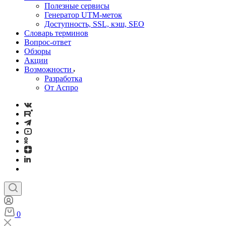
Полезные сервисы
Генератор UTM‑меток
Доступность, SSL, кэш, SEO
Словарь терминов
Вопрос-ответ
Обзоры
Акции
Возможности
Разработка
От Аспро
0