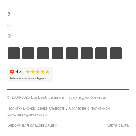
Реквизиты
Возможности
Документы
8 499 346-67-65
welcome@buybest.ru
г. Москва
©
2004-2026 BuyBest: сервисы и услуги для бизнеса.
Политика конфиденциальности
/
Cогласие c политикой
конфиденциальности
Версия для слабовидящих
Карта сайта