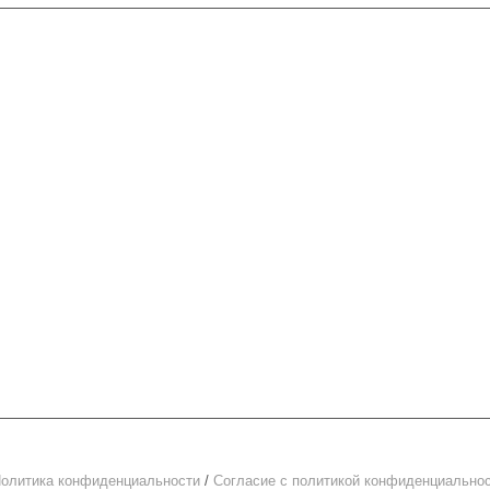
Услуги
Информация 
Полезные серв
Технологии и ИТ-инфраструктура
Словарь терми
Цифровые услуги
Финансы и юридическое
Вопрос-ответ
сопровождение
Обзоры
Автоматизация бизнеса
Акции
Возможности
олитика конфиденциальности
/
Cогласие c политикой конфиденциально