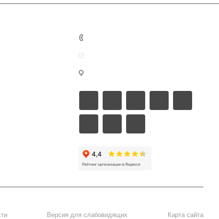
о сайте
8 499 346-67-65
welcome@buybest.ru
исы
г. Москва
нов
сти
Версия для слабовидящих
Карта сайта