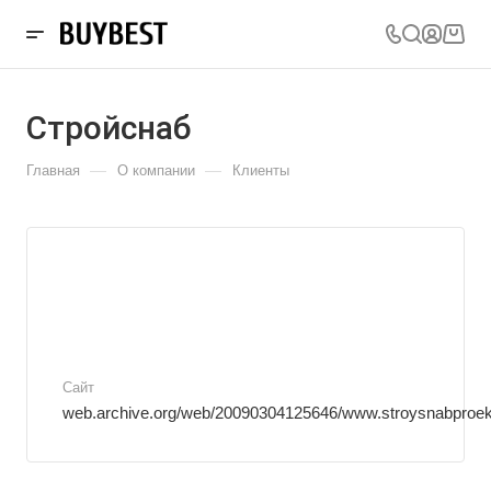
Стройснаб
—
—
Главная
О компании
Клиенты
Сайт
web.archive.org/web/20090304125646/www.stroysnabproek