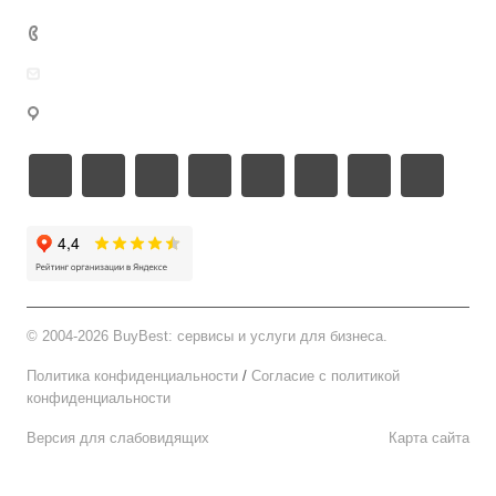
Документы
8 499 346-67-65
welcome@buybest.ru
г. Москва
©
2004-2026 BuyBest: сервисы и услуги для бизнеса.
Политика конфиденциальности
/
Cогласие c политикой
конфиденциальности
Версия для слабовидящих
Карта сайта