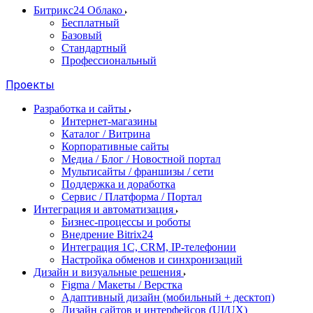
Битрикс24 Облако
Бесплатный
Базовый
Стандартный
Профессиональный
Проекты
Разработка и сайты
Интернет-магазины
Каталог / Витрина
Корпоративные сайты
Медиа / Блог / Новостной портал
Мультисайты / франшизы / сети
Поддержка и доработка
Сервис / Платформа / Портал
Интеграция и автоматизация
Бизнес-процессы и роботы
Внедрение Bitrix24
Интеграция 1С, CRM, IP-телефонии
Настройка обменов и синхронизаций
Дизайн и визуальные решения
Figma / Макеты / Верстка
Адаптивный дизайн (мобильный + десктоп)
Дизайн сайтов и интерфейсов (UI/UX)