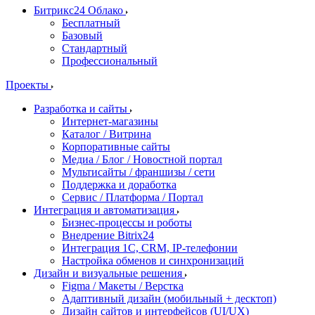
Битрикс24 Облако
Бесплатный
Базовый
Стандартный
Профессиональный
Проекты
Разработка и сайты
Интернет-магазины
Каталог / Витрина
Корпоративные сайты
Медиа / Блог / Новостной портал
Мультисайты / франшизы / сети
Поддержка и доработка
Сервис / Платформа / Портал
Интеграция и автоматизация
Бизнес-процессы и роботы
Внедрение Bitrix24
Интеграция 1С, CRM, IP-телефонии
Настройка обменов и синхронизаций
Дизайн и визуальные решения
Figma / Макеты / Верстка
Адаптивный дизайн (мобильный + десктоп)
Дизайн сайтов и интерфейсов (UI/UX)