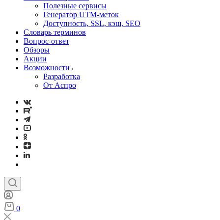
Полезные сервисы
Генератор UTM‑меток
Доступность, SSL, кэш, SEO
Словарь терминов
Вопрос-ответ
Обзоры
Акции
Возможности
Разработка
От Аспро
0