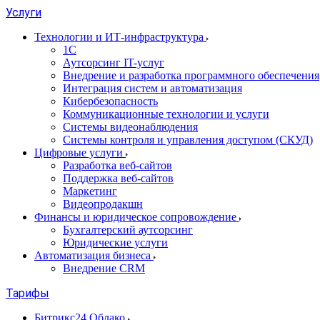
Услуги
Технологии и ИТ-инфраструктура
1С
Аутсорсинг IT-услуг
Внедрение и разработка программного обеспечения
Интеграция систем и автоматизация
Кибербезопасность
Коммуникационные технологии и услуги
Системы видеонаблюдения
Системы контроля и управления доступом (СКУД)
Цифровые услуги
Разработка веб-сайтов
Поддержка веб-сайтов
Маркетинг
Видеопродакшн
Финансы и юридическое сопровождение
Бухгалтерский аутсорсинг
Юридические услуги
Автоматизация бизнеса
Внедрение CRM
Тарифы
Битрикс24 Облако