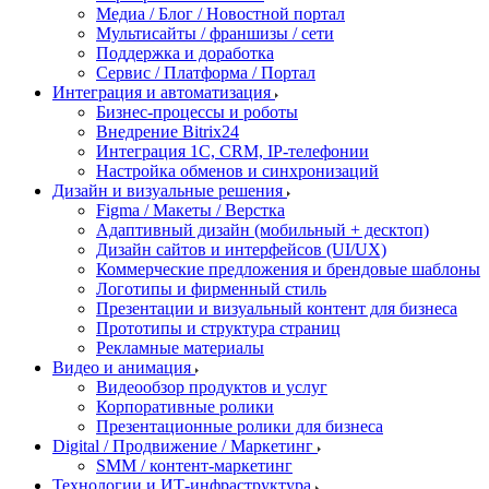
Медиа / Блог / Новостной портал
Мультисайты / франшизы / сети
Поддержка и доработка
Сервис / Платформа / Портал
Интеграция и автоматизация
Бизнес-процессы и роботы
Внедрение Bitrix24
Интеграция 1С, CRM, IP-телефонии
Настройка обменов и синхронизаций
Дизайн и визуальные решения
Figma / Макеты / Верстка
Адаптивный дизайн (мобильный + десктоп)
Дизайн сайтов и интерфейсов (UI/UX)
Коммерческие предложения и брендовые шаблоны
Логотипы и фирменный стиль
Презентации и визуальный контент для бизнеса
Прототипы и структура страниц
Рекламные материалы
Видео и анимация
Видеообзор продуктов и услуг
Корпоративные ролики
Презентационные ролики для бизнеса
Digital / Продвижение / Маркетинг
SMM / контент-маркетинг
Технологии и ИТ-инфраструктура