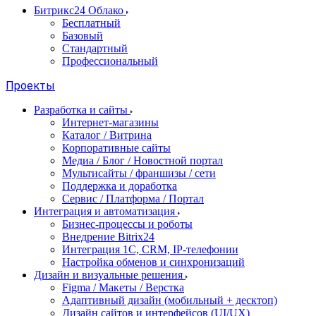
Битрикс24 Облако
Бесплатный
Базовый
Стандартный
Профессиональный
Проекты
Разработка и сайты
Интернет-магазины
Каталог / Витрина
Корпоративные сайты
Медиа / Блог / Новостной портал
Мультисайты / франшизы / сети
Поддержка и доработка
Сервис / Платформа / Портал
Интеграция и автоматизация
Бизнес-процессы и роботы
Внедрение Bitrix24
Интеграция 1С, CRM, IP-телефонии
Настройка обменов и синхронизаций
Дизайн и визуальные решения
Figma / Макеты / Верстка
Адаптивный дизайн (мобильный + десктоп)
Дизайн сайтов и интерфейсов (UI/UX)