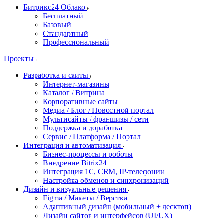
Битрикс24 Облако
Бесплатный
Базовый
Стандартный
Профессиональный
Проекты
Разработка и сайты
Интернет-магазины
Каталог / Витрина
Корпоративные сайты
Медиа / Блог / Новостной портал
Мультисайты / франшизы / сети
Поддержка и доработка
Сервис / Платформа / Портал
Интеграция и автоматизация
Бизнес-процессы и роботы
Внедрение Bitrix24
Интеграция 1С, CRM, IP-телефонии
Настройка обменов и синхронизаций
Дизайн и визуальные решения
Figma / Макеты / Верстка
Адаптивный дизайн (мобильный + десктоп)
Дизайн сайтов и интерфейсов (UI/UX)