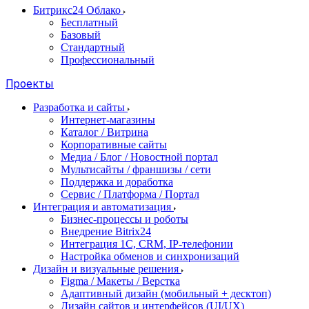
Битрикс24 Облако
Бесплатный
Базовый
Стандартный
Профессиональный
Проекты
Разработка и сайты
Интернет-магазины
Каталог / Витрина
Корпоративные сайты
Медиа / Блог / Новостной портал
Мультисайты / франшизы / сети
Поддержка и доработка
Сервис / Платформа / Портал
Интеграция и автоматизация
Бизнес-процессы и роботы
Внедрение Bitrix24
Интеграция 1С, CRM, IP-телефонии
Настройка обменов и синхронизаций
Дизайн и визуальные решения
Figma / Макеты / Верстка
Адаптивный дизайн (мобильный + десктоп)
Дизайн сайтов и интерфейсов (UI/UX)