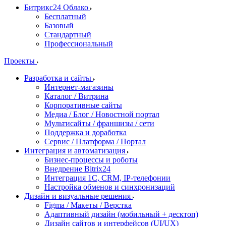
Битрикс24 Облако
Бесплатный
Базовый
Стандартный
Профессиональный
Проекты
Разработка и сайты
Интернет-магазины
Каталог / Витрина
Корпоративные сайты
Медиа / Блог / Новостной портал
Мультисайты / франшизы / сети
Поддержка и доработка
Сервис / Платформа / Портал
Интеграция и автоматизация
Бизнес-процессы и роботы
Внедрение Bitrix24
Интеграция 1С, CRM, IP-телефонии
Настройка обменов и синхронизаций
Дизайн и визуальные решения
Figma / Макеты / Верстка
Адаптивный дизайн (мобильный + десктоп)
Дизайн сайтов и интерфейсов (UI/UX)