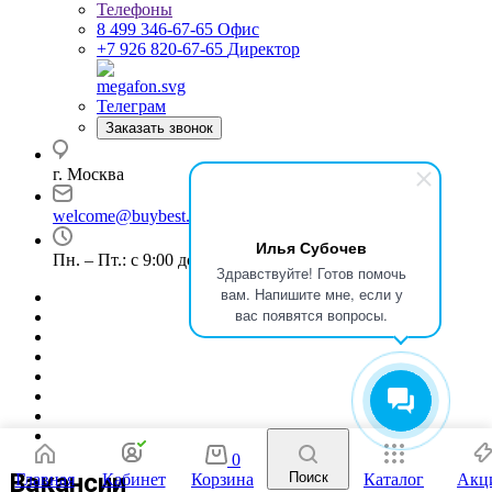
Телефоны
8 499 346-67-65
Офис
+7 926 820-67-65
Директор
Телеграм
Заказать звонок
г. Москва
welcome@buybest.ru
Илья Субочев
Пн. – Пт.: с 9:00 до 18:00
Здравствуйте! Готов помочь
вам. Напишите мне, если у
вас появятся вопросы.
0
Вакансии
Поиск
Главная
Кабинет
Корзина
Каталог
Акц