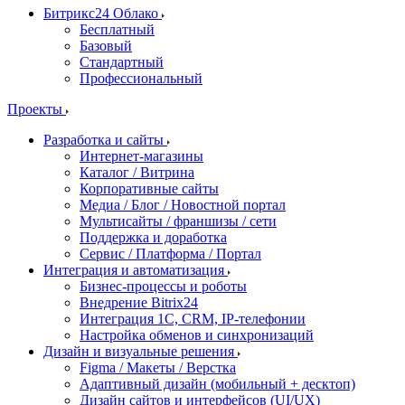
Битрикс24 Облако
Бесплатный
Базовый
Стандартный
Профессиональный
Проекты
Разработка и сайты
Интернет-магазины
Каталог / Витрина
Корпоративные сайты
Медиа / Блог / Новостной портал
Мультисайты / франшизы / сети
Поддержка и доработка
Сервис / Платформа / Портал
Интеграция и автоматизация
Бизнес-процессы и роботы
Внедрение Bitrix24
Интеграция 1С, CRM, IP-телефонии
Настройка обменов и синхронизаций
Дизайн и визуальные решения
Figma / Макеты / Верстка
Адаптивный дизайн (мобильный + десктоп)
Дизайн сайтов и интерфейсов (UI/UX)