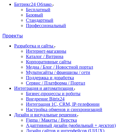
Битрикс24 Облако
Бесплатный
Базовый
Стандартный
Профессиональный
Проекты
Разработка и сайты
Интернет-магазины
Каталог / Витрина
Корпоративные сайты
Медиа / Блог / Новостной портал
Мультисайты / франшизы / сети
Поддержка и доработка
Сервис / Платформа / Портал
Интеграция и автоматизация
Бизнес-процессы и роботы
Внедрение Bitrix24
Интеграция 1С, CRM, IP-телефонии
Настройка обменов и синхронизаций
Дизайн и визуальные решения
Figma / Макеты / Верстка
Адаптивный дизайн (мобильный + десктоп)
Дизайн сайтов и интерфейсов (UI/UX)