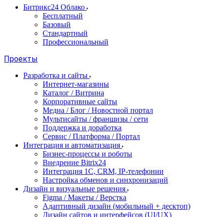
Битрикс24 Облако
Бесплатный
Базовый
Стандартный
Профессиональный
Проекты
Разработка и сайты
Интернет-магазины
Каталог / Витрина
Корпоративные сайты
Медиа / Блог / Новостной портал
Мультисайты / франшизы / сети
Поддержка и доработка
Сервис / Платформа / Портал
Интеграция и автоматизация
Бизнес-процессы и роботы
Внедрение Bitrix24
Интеграция 1С, CRM, IP-телефонии
Настройка обменов и синхронизаций
Дизайн и визуальные решения
Figma / Макеты / Верстка
Адаптивный дизайн (мобильный + десктоп)
Дизайн сайтов и интерфейсов (UI/UX)