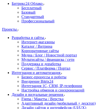
Битрикс24 Облако
Бесплатный
Базовый
Стандартный
Профессиональный
Проекты
Разработка и сайты
Интернет-магазины
Каталог / Витрина
Корпоративные сайты
Медиа / Блог / Новостной портал
Мультисайты / франшизы / сети
Поддержка и доработка
Сервис / Платформа / Портал
Интеграция и автоматизация
Бизнес-процессы и роботы
Внедрение Bitrix24
Интеграция 1С, CRM, IP-телефонии
Настройка обменов и синхронизаций
Дизайн и визуальные решения
Figma / Макеты / Верстка
Адаптивный дизайн (мобильный + десктоп)
Дизайн сайтов и интерфейсов (UI/UX)