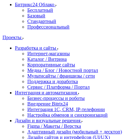
Битрикс24 Облако
Бесплатный
Базовый
Стандартный
Профессиональный
Проекты
Разработка и сайты
Интернет-магазины
Каталог / Витрина
Корпоративные сайты
Медиа / Блог / Новостной портал
Мультисайты / франшизы / сети
Поддержка и доработка
Сервис / Платформа / Портал
Интеграция и автоматизация
Бизнес-процессы и роботы
Внедрение Bitrix24
Интеграция 1С, CRM, IP-телефонии
Настройка обменов и синхронизаций
Дизайн и визуальные решения
Figma / Макеты / Верстка
Адаптивный дизайн (мобильный + десктоп)
Дизайн сайтов и интерфейсов (UI/UX)