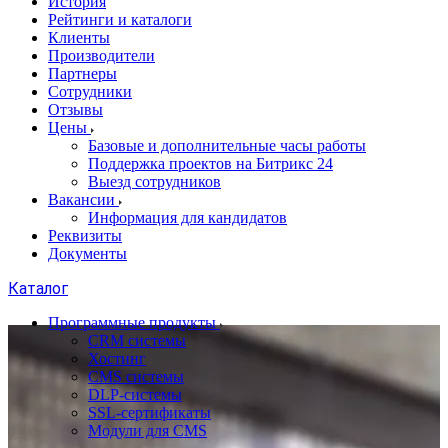
История
Рейтинги и каталоги
Клиенты
Производители
Партнеры
Сотрудники
Отзывы
Цены
Базовые и дополнительные часы работы
Поддержка проектов на Битрикс 24
Выезд сотрудников
Вакансии
Информация для кандидатов
Реквизиты
Документы
Каталог
Программные продукты
CRM системы
Хостинг
CMS системы
DLP‑системы
SSL-сертификаты
Модули для CMS