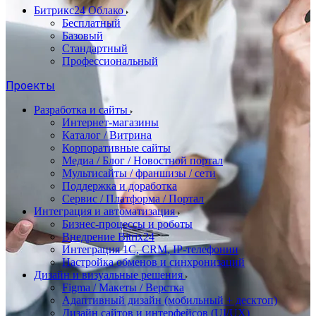
Битрикс24 Облако
Бесплатный
Базовый
Стандартный
Профессиональный
Проекты
Разработка и сайты
Интернет-магазины
Каталог / Витрина
Корпоративные сайты
Медиа / Блог / Новостной портал
Мультисайты / франшизы / сети
Поддержка и доработка
Сервис / Платформа / Портал
Интеграция и автоматизация
Бизнес-процессы и роботы
Внедрение Bitrix24
Интеграция 1С, CRM, IP-телефонии
Настройка обменов и синхронизаций
Дизайн и визуальные решения
Figma / Макеты / Верстка
Адаптивный дизайн (мобильный + десктоп)
Дизайн сайтов и интерфейсов (UI/UX)