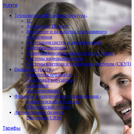
Услуги
Технологии и ИТ-инфраструктура
1С
Аутсорсинг IT-услуг
Внедрение и разработка программного
обеспечения
Интеграция систем и автоматизация
Кибербезопасность
Коммуникационные технологии и услуги
Системы видеонаблюдения
Системы контроля и управления доступом (СКУД)
Цифровые услуги
Разработка веб-сайтов
Поддержка веб-сайтов
Маркетинг
Видеопродакшн
Финансы и юридическое сопровождение
Бухгалтерский аутсорсинг
Юридические услуги
Автоматизация бизнеса
Внедрение CRM
Тарифы