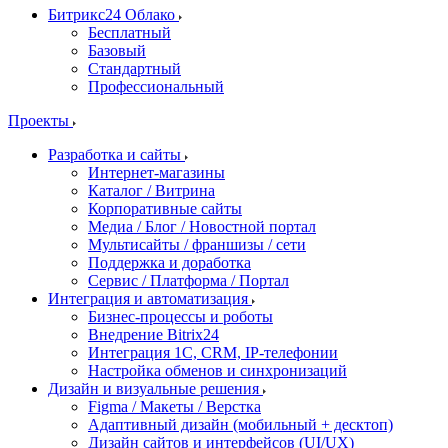
Битрикс24 Облако
Бесплатный
Базовый
Стандартный
Профессиональный
Проекты
Разработка и сайты
Интернет-магазины
Каталог / Витрина
Корпоративные сайты
Медиа / Блог / Новостной портал
Мультисайты / франшизы / сети
Поддержка и доработка
Сервис / Платформа / Портал
Интеграция и автоматизация
Бизнес-процессы и роботы
Внедрение Bitrix24
Интеграция 1С, CRM, IP-телефонии
Настройка обменов и синхронизаций
Дизайн и визуальные решения
Figma / Макеты / Верстка
Адаптивный дизайн (мобильный + десктоп)
Дизайн сайтов и интерфейсов (UI/UX)