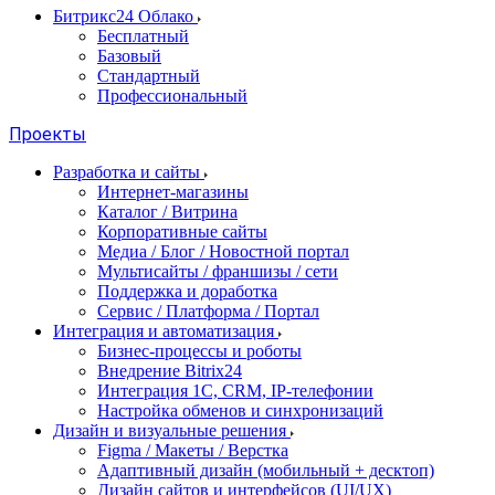
Битрикс24 Облако
Бесплатный
Базовый
Стандартный
Профессиональный
Проекты
Разработка и сайты
Интернет-магазины
Каталог / Витрина
Корпоративные сайты
Медиа / Блог / Новостной портал
Мультисайты / франшизы / сети
Поддержка и доработка
Сервис / Платформа / Портал
Интеграция и автоматизация
Бизнес-процессы и роботы
Внедрение Bitrix24
Интеграция 1С, CRM, IP-телефонии
Настройка обменов и синхронизаций
Дизайн и визуальные решения
Figma / Макеты / Верстка
Адаптивный дизайн (мобильный + десктоп)
Дизайн сайтов и интерфейсов (UI/UX)