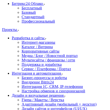
Битрикс24 Облако
Бесплатный
Базовый
Стандартный
Профессиональный
Проекты
Разработка и сайты
Интернет-магазины
Каталог / Витрина
Корпоративные сайты
Медиа / Блог / Новостной портал
Мультисайты / франшизы / сети
Поддержка и доработка
Сервис / Платформа / Портал
Интеграция и автоматизация
Бизнес-процессы и роботы
Внедрение Bitrix24
Интеграция 1С, CRM, IP-телефонии
Настройка обменов и синхронизаций
Дизайн и визуальные решения
Figma / Макеты / Верстка
Адаптивный дизайн (мобильный + десктоп)
Дизайн сайтов и интерфейсов (UI/UX)