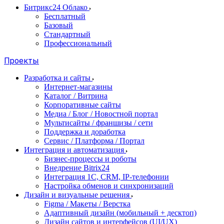
Битрикс24 Облако
Бесплатный
Базовый
Стандартный
Профессиональный
Проекты
Разработка и сайты
Интернет-магазины
Каталог / Витрина
Корпоративные сайты
Медиа / Блог / Новостной портал
Мультисайты / франшизы / сети
Поддержка и доработка
Сервис / Платформа / Портал
Интеграция и автоматизация
Бизнес-процессы и роботы
Внедрение Bitrix24
Интеграция 1С, CRM, IP-телефонии
Настройка обменов и синхронизаций
Дизайн и визуальные решения
Figma / Макеты / Верстка
Адаптивный дизайн (мобильный + десктоп)
Дизайн сайтов и интерфейсов (UI/UX)