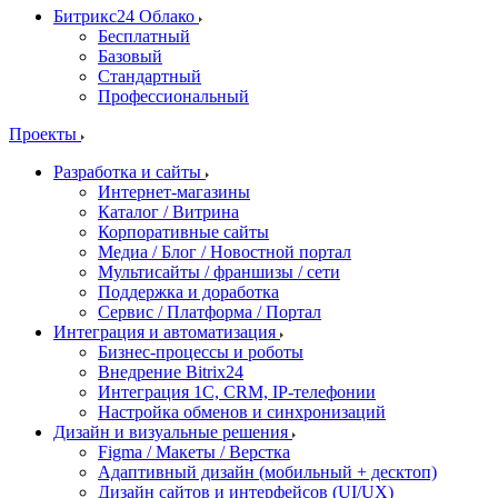
Битрикс24 Облако
Бесплатный
Базовый
Стандартный
Профессиональный
Проекты
Разработка и сайты
Интернет-магазины
Каталог / Витрина
Корпоративные сайты
Медиа / Блог / Новостной портал
Мультисайты / франшизы / сети
Поддержка и доработка
Сервис / Платформа / Портал
Интеграция и автоматизация
Бизнес-процессы и роботы
Внедрение Bitrix24
Интеграция 1С, CRM, IP-телефонии
Настройка обменов и синхронизаций
Дизайн и визуальные решения
Figma / Макеты / Верстка
Адаптивный дизайн (мобильный + десктоп)
Дизайн сайтов и интерфейсов (UI/UX)