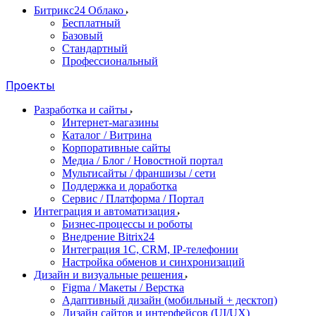
Битрикс24 Облако
Бесплатный
Базовый
Стандартный
Профессиональный
Проекты
Разработка и сайты
Интернет-магазины
Каталог / Витрина
Корпоративные сайты
Медиа / Блог / Новостной портал
Мультисайты / франшизы / сети
Поддержка и доработка
Сервис / Платформа / Портал
Интеграция и автоматизация
Бизнес-процессы и роботы
Внедрение Bitrix24
Интеграция 1С, CRM, IP-телефонии
Настройка обменов и синхронизаций
Дизайн и визуальные решения
Figma / Макеты / Верстка
Адаптивный дизайн (мобильный + десктоп)
Дизайн сайтов и интерфейсов (UI/UX)