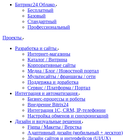
Битрикс24 Облако
Бесплатный
Базовый
Стандартный
Профессиональный
Проекты
Разработка и сайты
Интернет-магазины
Каталог / Витрина
Корпоративные сайты
Медиа / Блог / Новостной портал
Мультисайты / франшизы / сети
Поддержка и доработка
Сервис / Платформа / Портал
Интеграция и автоматизация
Бизнес-процессы и роботы
Внедрение Bitrix24
Интеграция 1С, CRM, IP-телефонии
Настройка обменов и синхронизаций
Дизайн и визуальные решения
Figma / Макеты / Верстка
Адаптивный дизайн (мобильный + десктоп)
Дизайн сайтов и интерфейсов (UI/UX)