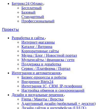
Битрикс24 Облако
Бесплатный
Базовый
Стандартный
Профессиональный
Проекты
Разработка и сайты
Интернет-магазины
Каталог / Витрина
Корпоративные сайты
Медиа / Блог / Новостной портал
Мультисайты / франшизы / сети
Поддержка и доработка
Сервис / Платформа / Портал
Интеграция и автоматизация
Бизнес-процессы и роботы
Внедрение Bitrix24
Интеграция 1С, CRM, IP-телефонии
Настройка обменов и синхронизаций
Дизайн и визуальные решения
Figma / Макеты / Верстка
Адаптивный дизайн (мобильный + десктоп)
Дизайн сайтов и интерфейсов (UI/UX)